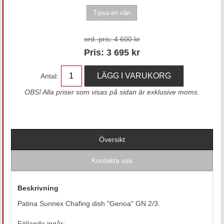
ord. pris:
4 600 kr
Pris:
3 695
kr
Antal:
OBS! Alla priser som visas på sidan är exklusive moms.
Översikt
Kontakta oss
Beskrivning
Patina Sunnex Chafing dish "Genoa" GN 2/3.
Följande ingår: