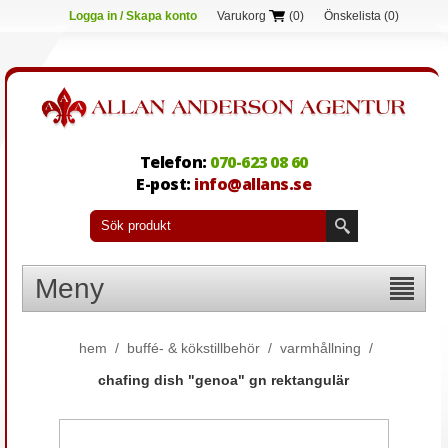
Logga in / Skapa konto
Varukorg
(0)
Önskelista
(0)
Telefon:
070-623 08 60
E-post:
info@allans.se
Meny
hem
/
buffé- & kökstillbehör
/
varmhållning
/
chafing dish "genoa" gn rektangulär