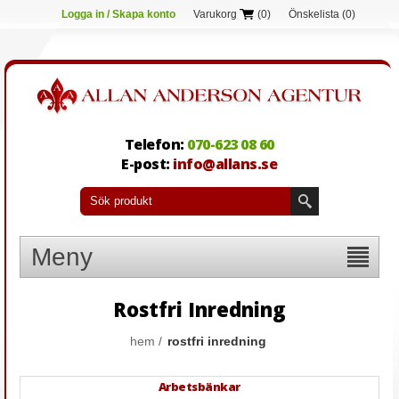
Logga in / Skapa konto
Varukorg
(0)
Önskelista
(0)
Telefon:
070-623 08 60
E-post:
info@allans.se
Meny
Rostfri Inredning
hem
/
rostfri inredning
Arbetsbänkar