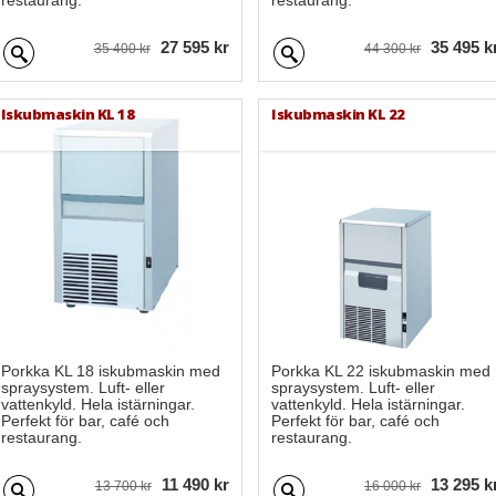
restaurang.
restaurang.
27 595 kr
35 495 k
35 400 kr
44 300 kr
Iskubmaskin KL 18
Iskubmaskin KL 22
Porkka KL 18 iskubmaskin med
Porkka KL 22 iskubmaskin med
spraysystem. Luft- eller
spraysystem. Luft- eller
vattenkyld. Hela istärningar.
vattenkyld. Hela istärningar.
Perfekt för bar, café och
Perfekt för bar, café och
restaurang.
restaurang.
11 490 kr
13 295 k
13 700 kr
16 000 kr