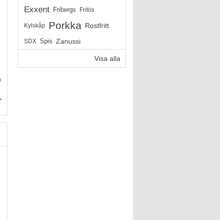
Exxent
Fribergs
Fritös
Porkka
Rostfritt
Kylskåp
Zanussi
SDX
Spis
Visa alla
n
r