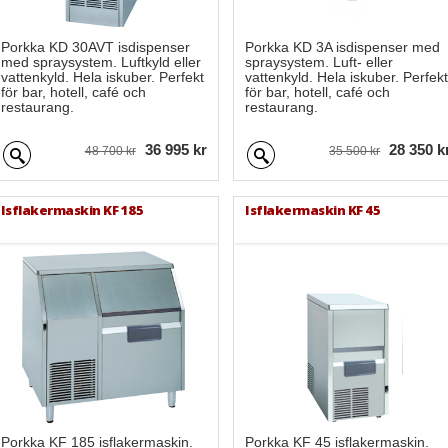
Porkka KD 30AVT isdispenser
Porkka KD 3A isdispenser med
med spraysystem. Luftkyld eller
spraysystem. Luft- eller
vattenkyld. Hela iskuber. Perfekt
vattenkyld. Hela iskuber. Perfekt
för bar, hotell, café och
för bar, hotell, café och
restaurang.
restaurang.
36 995 kr
28 350 k
48 700 kr
35 500 kr
Isflakermaskin KF 185
Isflakermaskin KF 45
Porkka KF 185 isflakermaskin.
Porkka KF 45 isflakermaskin.