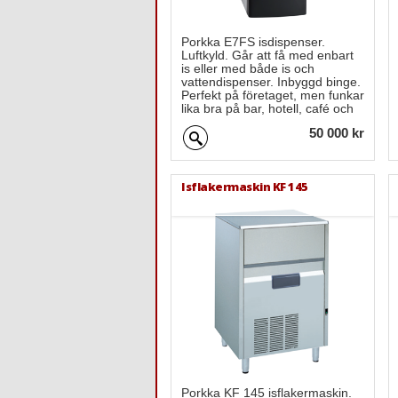
Porkka E7FS isdispenser.
Luftkyld. Går att få med enbart
is eller med både is och
vattendispenser. Inbyggd binge.
Perfekt på företaget, men funkar
lika bra på bar, hotell, café och
restaurang.
50 000 kr
Isflakermaskin KF 145
Porkka KF 145 isflakermaskin.