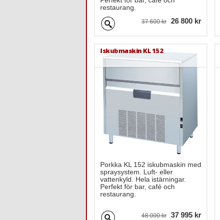
Perfekt för bar, café och
restaurang.
26 800 kr
37 600 kr
Iskubmaskin KL 152
Porkka KL 152 iskubmaskin med
spraysystem. Luft- eller
vattenkyld. Hela istärningar.
Perfekt för bar, café och
restaurang.
37 995 kr
48 000 kr