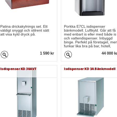
Patina drickakylnings set. Ett
Porkka E7CL isdispenser
väldigt snyggt och stilrent sätt
bänkmodell. Luftkyld. Går att få
att visa kyld dryck på.
med enbart is eller med både is
och vattendispenser. Inbyggd
binge. Perfekt på företaget, me
funkar lika bra på bar, hotell,
café och restaurang.
1 590 kr
44 000 k
Isdispenser KD 30AVT
Isdispenser KD 3A Bänkmodell