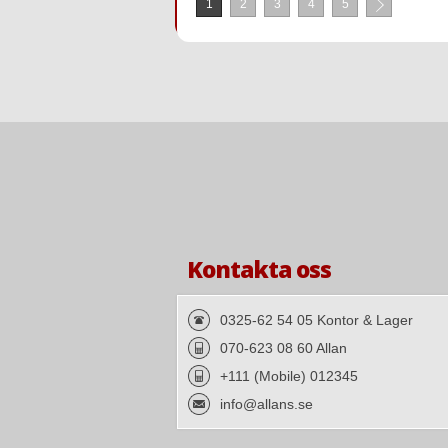
1
2
3
4
5
Kontakta oss
0325-62 54 05 Kontor & Lager
070-623 08 60 Allan
+111 (Mobile) 012345
info@allans.se