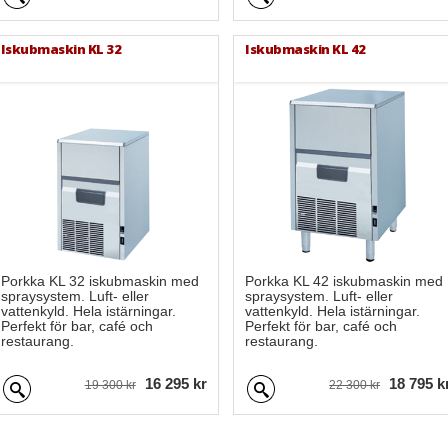
Iskubmaskin KL 32
Iskubmaskin KL 42
Porkka KL 32 iskubmaskin med
Porkka KL 42 iskubmaskin med
spraysystem. Luft- eller
spraysystem. Luft- eller
vattenkyld. Hela istärningar.
vattenkyld. Hela istärningar.
Perfekt för bar, café och
Perfekt för bar, café och
restaurang.
restaurang.
16 295 kr
18 795 k
19 300 kr
22 300 kr