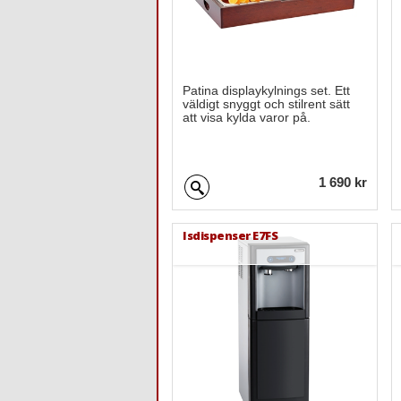
Patina displaykylnings set. Ett
väldigt snyggt och stilrent sätt
att visa kylda varor på.
1 690 kr
Isdispenser E7FS