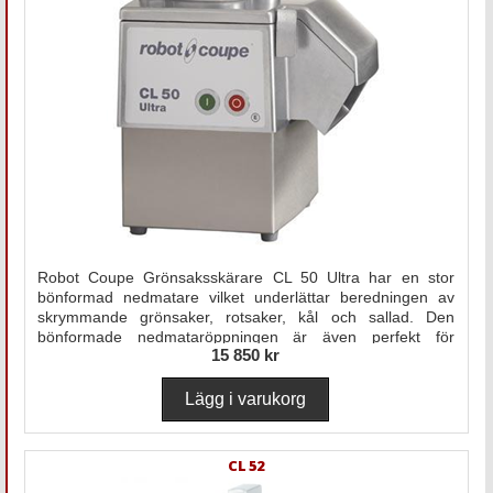
Robot Coupe Grönsaksskärare CL 50 Ultra har en stor
bönformad nedmatare vilket underlättar beredningen av
skrymmande grönsaker, rotsaker, kål och sallad. Den
bönformade nedmataröppningen är även perfekt för
15 850 kr
ömtåliga grönsakser som t ex paprika och tomat.
CL 52