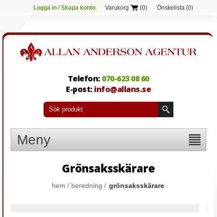
Logga in / Skapa konto
Varukorg
(0)
Önskelista
(0)
Telefon:
070-623 08 60
E-post:
info@allans.se
Meny
Grönsaksskärare
hem
/
beredning
/
grönsaksskärare