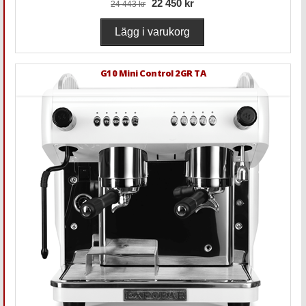
22 450 kr
24 443 kr
cappuccino. Den passar även som exklusive hemmamaskin
för baristan.
G10 Mini Control 2GR TA