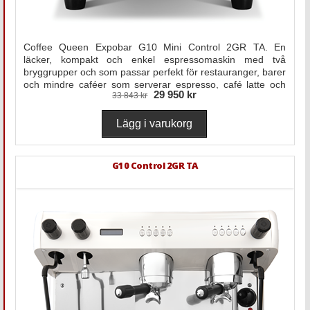
Coffee Queen Expobar G10 Mini Control 2GR TA. En
läcker, kompakt och enkel espressomaskin med två
bryggrupper och som passar perfekt för restauranger, barer
och mindre caféer som serverar espresso, café latte och
29 950 kr
33 843 kr
cappuccino. Den passar även som exklusive hemmamaskin
för baristan.
G10 Control 2GR TA