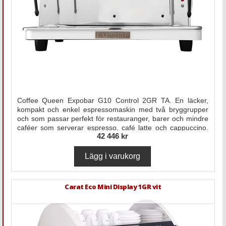
Coffee Queen Expobar G10 Control 2GR TA. En läcker,
kompakt och enkel espressomaskin med två bryggrupper
och som passar perfekt för restauranger, barer och mindre
caféer som serverar espresso, café latte och cappuccino.
42 446 kr
Den passar även som exklusive hemmamaskin för baristan.
Carat Eco Mini Display 1GR vit