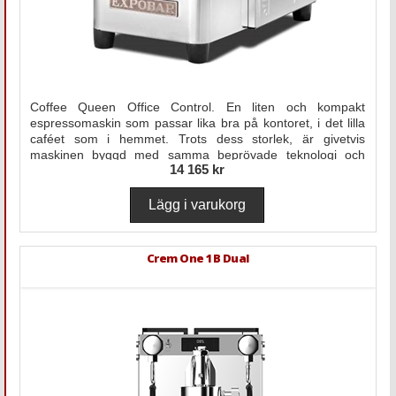
Coffee Queen Office Control. En liten och kompakt
espressomaskin som passar lika bra på kontoret, i det lilla
caféet som i hemmet. Trots dess storlek, är givetvis
maskinen byggd med samma beprövade teknologi och
14 165 kr
genuina hantverk som kännetecknas av alla Expobars
maskiner.
Crem One 1B Dual