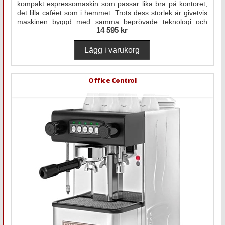
kompakt espressomaskin som passar lika bra på kontoret,
det lilla caféet som i hemmet. Trots dess storlek är givetvis
maskinen byggd med samma beprövade teknologi och
14 595 kr
genuina hantverk som kännetecknas av alla Expobars
maskiner.
Office Control