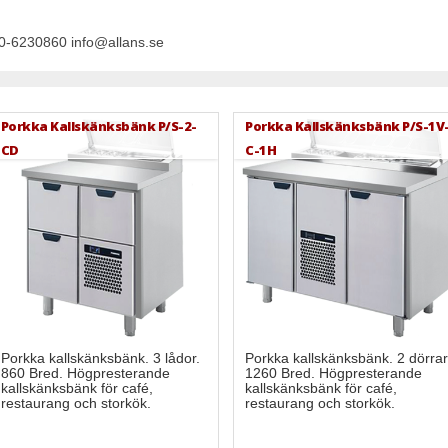
 070-6230860
info@allans.se
Porkka Kallskänksbänk P/S-2-
Porkka Kallskänksbänk P/S-1V
CD
C-1H
Porkka kallskänksbänk. 3 lådor.
Porkka kallskänksbänk. 2 dörrar
860 Bred. Högpresterande
1260 Bred. Högpresterande
kallskänksbänk för café,
kallskänksbänk för café,
restaurang och storkök.
restaurang och storkök.