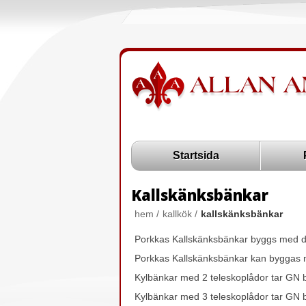
Startsida
Kallskänksbänkar
hem
/
kallkök
/
kallskänksbänkar
Porkkas Kallskänksbänkar byggs med dö
Porkkas Kallskänksbänkar kan byggas me
Kylbänkar med 2 teleskoplådor tar GN b
Kylbänkar med 3 teleskoplådor tar GN b