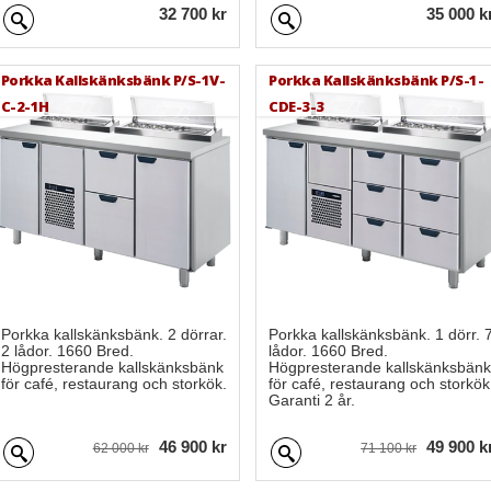
32 700 kr
35 000 k
Porkka Kallskänksbänk P/S-1V-
Porkka Kallskänksbänk P/S-1-
C-2-1H
CDE-3-3
Porkka kallskänksbänk. 2 dörrar.
Porkka kallskänksbänk. 1 dörr. 
2 lådor. 1660 Bred.
lådor. 1660 Bred.
Högpresterande kallskänksbänk
Högpresterande kallskänksbänk
för café, restaurang och storkök.
för café, restaurang och storkök
Garanti 2 år.
46 900 kr
49 900 k
62 000 kr
71 100 kr