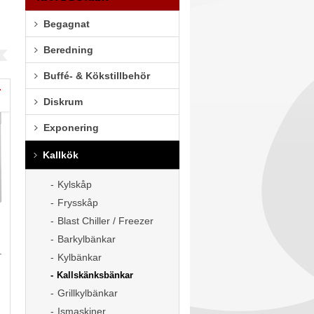
Begagnat
Beredning
Buffé- & Kökstillbehör
-
Diskrum
Exponering
Kallkök
Kylskåp
Frysskåp
Blast Chiller / Freezer
Barkylbänkar
.
Kylbänkar
Kallskänksbänkar
Grillkylbänkar
Ismaskiner