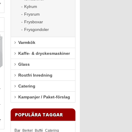
r
Kylrum
Frysrum
Frysboxar
Frysgondoler
Varmkök
Kaffe- & dryckesmaskiner
Glass
Rostfri Inredning
Catering
7
Kampanjer / Paket-förslag
.
POPULÄRA TAGGAR
r
Bar
Berkel
Buffé
Catering