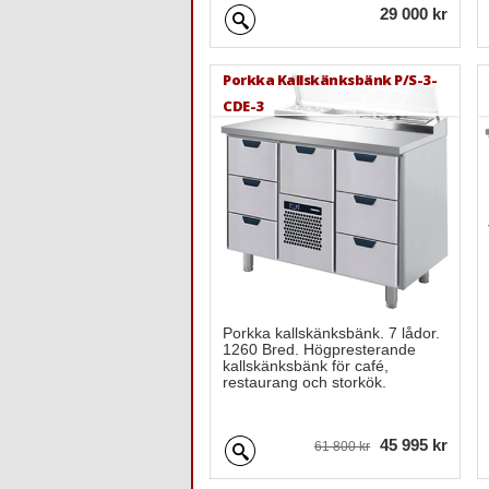
29 000 kr
Porkka Kallskänksbänk P/S-3-
CDE-3
Porkka kallskänksbänk. 7 lådor.
1260 Bred. Högpresterande
kallskänksbänk för café,
restaurang och storkök.
45 995 kr
61 800 kr