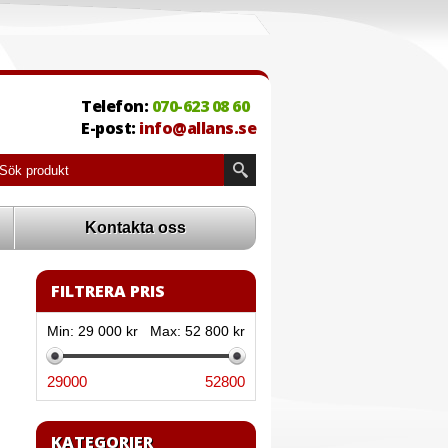
Telefon:
070-623 08 60
E-post:
info@allans.se
Kontakta oss
FILTRERA PRIS
Min:
29 000 kr
Max:
52 800 kr
29000
52800
KATEGORIER