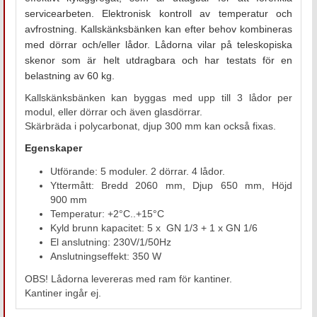
servicearbeten. Elektronisk kontroll av temperatur och
avfrostning. Kallskänksbänken kan efter behov kombineras
med dörrar och/eller lådor. Lådorna vilar på teleskopiska
skenor som är helt utdragbara och har testats för en
belastning av 60 kg.
Kallskänksbänken kan byggas med upp till 3 lådor per
modul, eller dörrar och även glasdörrar.
Skärbräda i polycarbonat, djup 300 mm kan också fixas.
Egenskaper
Utförande: 5 moduler. 2 dörrar. 4 lådor.
Yttermått: Bredd 2060 mm, Djup 650 mm, Höjd
900 mm
Temperatur: +2°C..+15°C
Kyld brunn kapacitet: 5 x GN 1/3 + 1 x GN 1/6
El anslutning: 230V/1/50Hz
Anslutningseffekt: 350 W
OBS! Lådorna levereras med ram för kantiner.
Kantiner ingår ej.