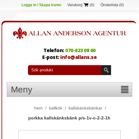
Logga in / Skapa konto
Varukorg
(0)
Önskelista
(0)
Telefon:
070-623 08 60
E-post:
info@allans.se
Meny
hem
/
kallkök
/
kallskänksbänkar
/
porkka kallskänksbänk p/s-1v-c-2-2-1h