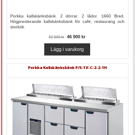
Porkka kallskänksbänk. 2 dörrar. 2 lådor. 1660 Bred.
Högpresterande kallskänksbänk för café, restaurang och
storkök.
46 900 kr
62 000 kr
Porkka Kallskänksbänk P/S-1V-C-2-2-1H