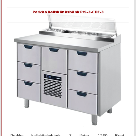
Porkka Kallskänksbänk P/S-3-CDE-3
Porkka kallskänksbänk. 7 lådor. 1260 Bred.