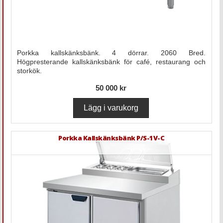
Porkka kallskänksbänk. 4 dörrar. 2060 Bred.
Högpresterande kallskänksbänk för café, restaurang och
storkök.
50 000 kr
Porkka Kallskänksbänk P/S-1V-C