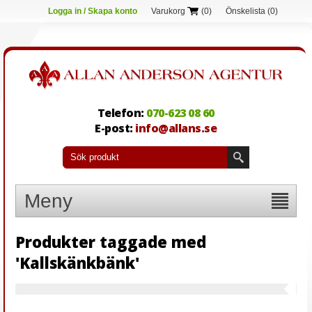
Logga in / Skapa konto
Varukorg
(0)
Önskelista
(0)
Telefon:
070-623 08 60
E-post:
info@allans.se
Meny
Produkter taggade med
'Kallskänkbänk'