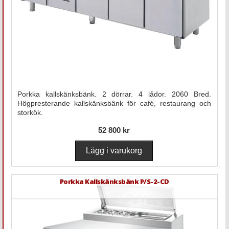
Porkka kallskänksbänk. 2 dörrar. 4 lådor. 2060 Bred.
Högpresterande kallskänksbänk för café, restaurang och
storkök.
52 800 kr
Porkka Kallskänksbänk P/S-2-CD