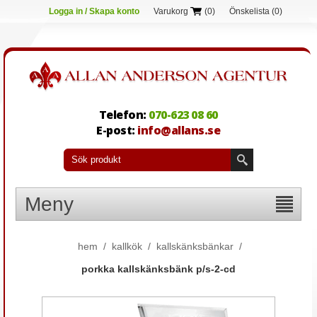
Logga in / Skapa konto
Varukorg
(0)
Önskelista
(0)
Telefon:
070-623 08 60
E-post:
info@allans.se
Meny
hem
/
kallkök
/
kallskänksbänkar
/
porkka kallskänksbänk p/s-2-cd