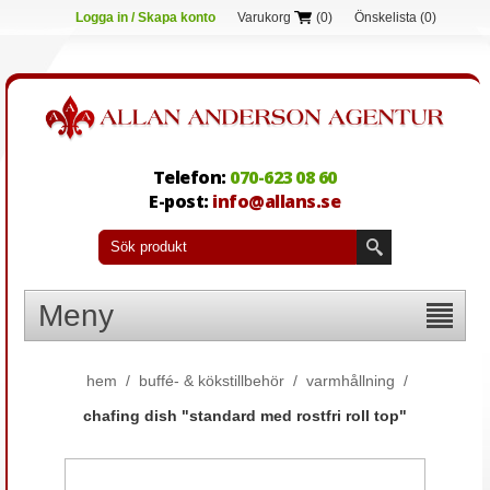
Logga in / Skapa konto
Varukorg
(0)
Önskelista
(0)
Telefon:
070-623 08 60
E-post:
info@allans.se
Meny
hem
/
buffé- & kökstillbehör
/
varmhållning
/
chafing dish "standard med rostfri roll top"