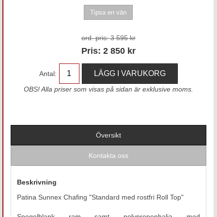
ord. pris:
3 595 kr
Pris:
2 850
kr
Antal:
OBS! Alla priser som visas på sidan är exklusive moms.
Översikt
Kontakta oss
Beskrivning
Patina Sunnex Chafing "Standard med rostfri Roll Top"
Spegelblank ram samt polypropenbalja med