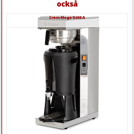
också
Crem Mega Gold A