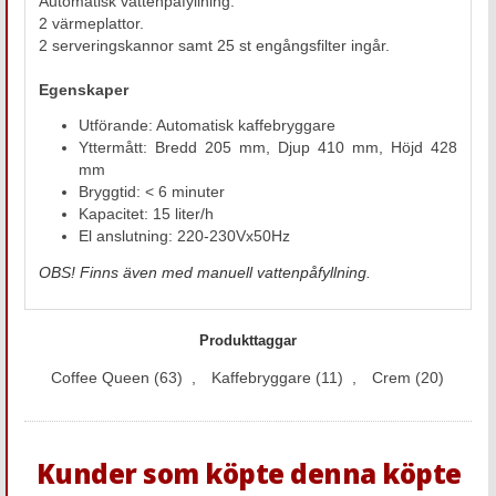
Automatisk vattenpåfyllning.
2 värmeplattor.
2 serveringskannor samt 25 st engångsfilter ingår.
Egenskaper
Utförande: Automatisk kaffebryggare
Yttermått: Bredd 205 mm, Djup 410 mm, Höjd 428
mm
Bryggtid: < 6 minuter
Kapacitet: 15 liter/h
El anslutning: 220-230Vx50Hz
OBS! Finns även med manuell vattenpåfyllning.
Produkttaggar
Coffee Queen
(63)
,
Kaffebryggare
(11)
,
Crem
(20)
Kunder som köpte denna köpte