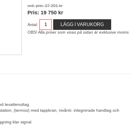
ord. pris:
27 201 kr
Pris:
19 750
kr
Antal:
OBS! Alla priser som visas på sidan är exklusive moms.
d tevattenuttag.
s-station, (termos) med tappkran, nivårör, integrerade handtag och
gning klar signal.