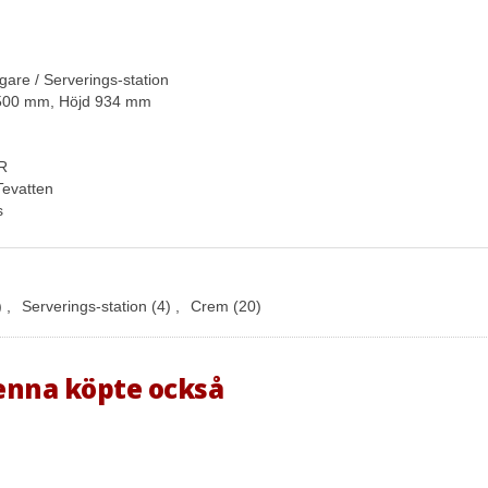
are / Serverings-station
 500 mm, Höjd 934 mm
"R
Tevatten
s
)
,
Serverings-station
(4)
,
Crem
(20)
enna köpte också