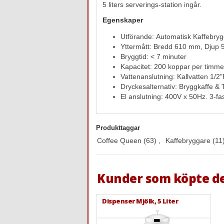
5 liters serverings-station ingår.
Egenskaper
Utförande: Automatisk Kaffebrygg
Yttermått: Bredd 610 mm, Djup
Bryggtid: < 7 minuter
Kapacitet: 200 koppar per timme
Vattenanslutning: Kallvatten 1/2
Dryckesalternativ: Bryggkaffe & 
El anslutning: 400V x 50Hz. 3-fa
Produkttaggar
Coffee Queen
(63)
,
Kaffebryggare
(11
Kunder som köpte d
Dispenser Mjölk, 5 Liter