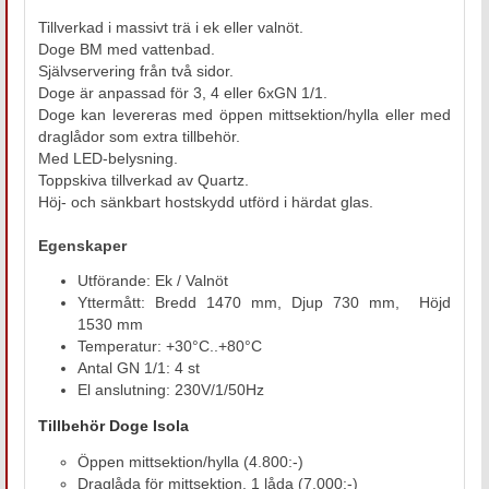
Tillverkad i massivt trä i ek eller valnöt.
Doge BM med vattenbad.
Självservering från två sidor.
Doge är anpassad för 3, 4 eller 6xGN 1/1.
Doge kan levereras med öppen mittsektion/hylla eller med
draglådor som extra tillbehör.
Med LED-belysning.
Toppskiva tillverkad av Quartz.
Höj- och sänkbart hostskydd utförd i härdat glas.
Egenskaper
Utförande: Ek / Valnöt
Yttermått: Bredd 1470 mm, Djup 730 mm, Höjd
1530 mm
Temperatur: +30°C..+80°C
Antal GN 1/1: 4 st
El anslutning: 230V/1/50Hz
Tillbehör Doge Isola
Öppen mittsektion/hylla (4.800:-)
Draglåda för mittsektion, 1 låda (7.000:-)