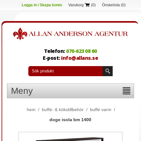
Logga in / Skapa konto
Varukorg
(0)
Önskelista
(0)
Telefon:
070-623 08 60
E-post:
info@allans.se
Meny
hem
/
buffé- & kökstillbehör
/
buffé varm
/
doge isola bm 1400