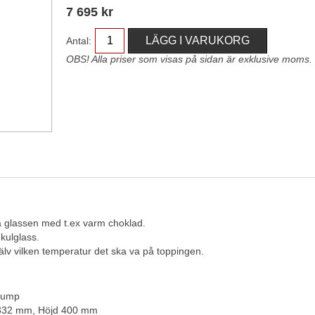
7 695
kr
Antal:
OBS! Alla priser som visas på sidan är exklusive moms.
 glassen med t.ex varm choklad.
kulglass.
jälv vilken temperatur det ska va på toppingen.
pump
 332 mm, Höjd 400 mm