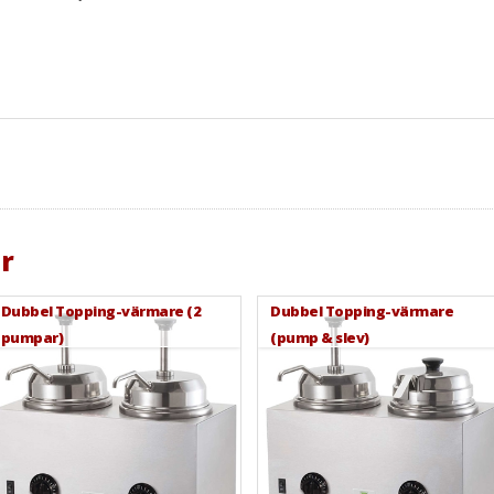
r
Dubbel Topping-värmare (2
Dubbel Topping-värmare
pumpar)
(pump & slev)