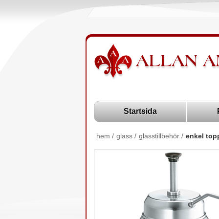
Startsida
hem
/
glass
/
glasstillbehör
/
enkel top