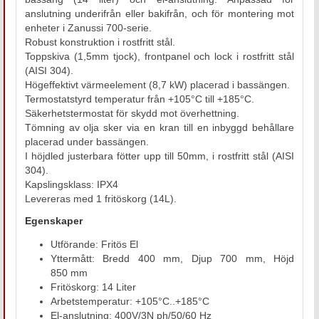
anslutning underifrån eller bakifrån, och för montering mot
enheter i Zanussi 700-serie.
Robust konstruktion i rostfritt stål.
Toppskiva (1,5mm tjock), frontpanel och lock i rostfritt stål
(AISI 304).
Högeffektivt värmeelement (8,7 kW) placerad i bassängen.
Termostatstyrd temperatur från +105°C till +185°C.
Säkerhetstermostat för skydd mot överhettning.
Tömning av olja sker via en kran till en inbyggd behållare
placerad under bassängen.
I höjdled justerbara fötter upp till 50mm, i rostfritt stål (AISI
304).
Kapslingsklass: IPX4
Levereras med 1 fritöskorg (14L).
Egenskaper
Utförande: Fritös El
Yttermått: Bredd 400 mm, Djup 700 mm, Höjd
850 mm
Fritöskorg: 14 Liter
Arbetstemperatur: +105°C..+185°C
El-anslutning: 400V/3N ph/50/60 Hz