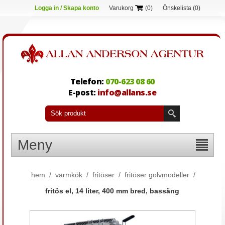
Logga in / Skapa konto
Varukorg
(0)
Önskelista
(0)
Telefon:
070-623 08 60
E-post:
info@allans.se
Meny
hem
/
varmkök
/
fritöser
/
fritöser golvmodeller
/
fritös el, 14 liter, 400 mm bred, bassäng