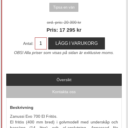
ord. pris:
20 300 kr
Pris:
17 295
kr
Antal:
OBS! Alla priser som visas på sidan är exklusive moms.
Översikt
Kontakta oss
Beskrivning
Zanussi Evo 700 El Fritös.
El fritös (400 mm bred) i golvmodell med underskåp och
bassäng (14 liter) och el-anslutning. Anpassad för