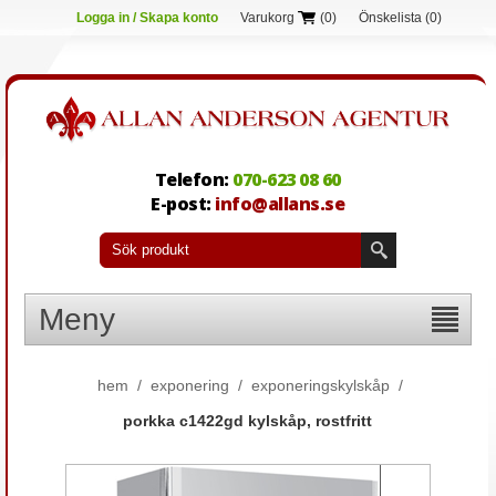
Logga in / Skapa konto
Varukorg
(0)
Önskelista
(0)
Telefon:
070-623 08 60
E-post:
info@allans.se
Meny
hem
/
exponering
/
exponeringskylskåp
/
porkka c1422gd kylskåp, rostfritt