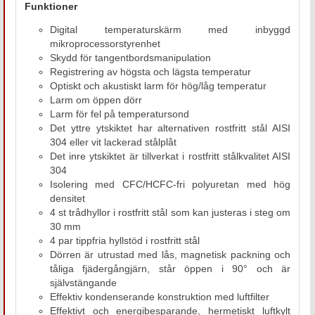
Funktioner
Digital temperaturskärm med inbyggd
mikroprocessorstyrenhet
Skydd för tangentbordsmanipulation
Registrering av högsta och lägsta temperatur
Optiskt och akustiskt larm för hög/låg temperatur
Larm om öppen dörr
Larm för fel på temperatursond
Det yttre ytskiktet har alternativen rostfritt stål AISI
304 eller vit lackerad stålplåt
Det inre ytskiktet är tillverkat i rostfritt stålkvalitet AISI
304
Isolering med CFC/HCFC-fri polyuretan med hög
densitet
4 st trådhyllor i rostfritt stål som kan justeras i steg om
30 mm
4 par tippfria hyllstöd i rostfritt stål
Dörren är utrustad med lås, magnetisk packning och
tåliga fjädergångjärn, står öppen i 90° och är
självstängande
Effektiv kondenserande konstruktion med luftfilter
Effektivt och energibesparande, hermetiskt luftkylt