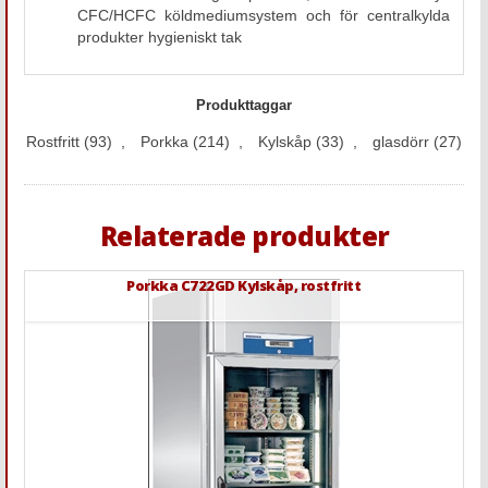
CFC/HCFC köldmediumsystem och för centralkylda
produkter hygieniskt tak
Produkttaggar
Rostfritt
(93)
,
Porkka
(214)
,
Kylskåp
(33)
,
glasdörr
(27)
Relaterade produkter
Porkka C722GD Kylskåp, rostfritt