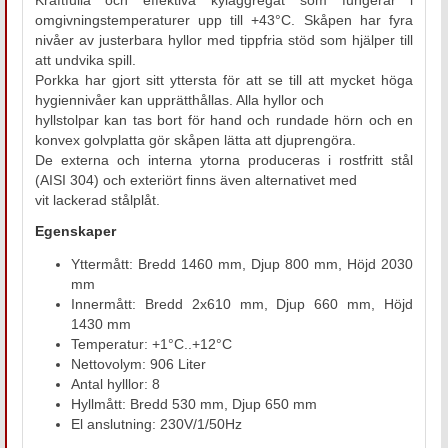
omgivningstemperaturer upp till +43°C. Skåpen har fyra
nivåer av justerbara hyllor med tippfria stöd som hjälper till
att undvika spill.
Porkka har gjort sitt yttersta för att se till att mycket höga
hygiennivåer kan upprätthållas. Alla hyllor och
hyllstolpar kan tas bort för hand och rundade hörn och en
konvex golvplatta gör skåpen lätta att djuprengöra.
De externa och interna ytorna produceras i rostfritt stål
(AISI 304) och exteriört finns även alternativet med
vit lackerad stålplåt.
Egenskaper
Yttermått: Bredd 1460 mm, Djup 800 mm, Höjd 2030
mm
Innermått: Bredd 2x610 mm, Djup 660 mm, Höjd
1430 mm
Temperatur: +1°C..+12°C
Nettovolym: 906 Liter
Antal hylllor: 8
Hyllmått: Bredd 530 mm, Djup 650 mm
El anslutning: 230V/1/50Hz