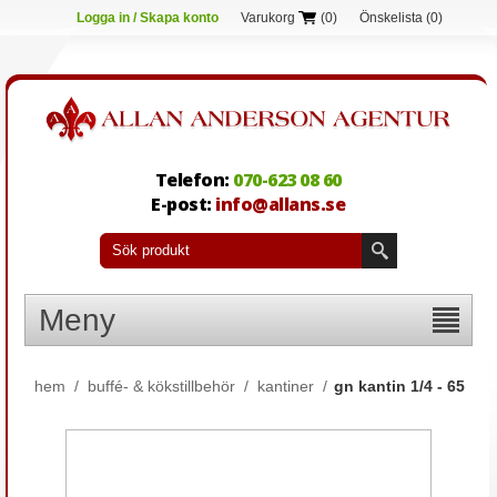
Logga in / Skapa konto
Varukorg
(0)
Önskelista
(0)
Telefon:
070-623 08 60
E-post:
info@allans.se
Meny
hem
/
buffé- & kökstillbehör
/
kantiner
/
gn kantin 1/4 - 65