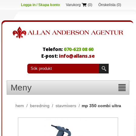
Logga in / Skapa konto
Varukorg
(0)
Önskelista
(0)
Telefon:
070-623 08 60
E-post:
info@allans.se
Meny
hem
/
beredning
/
stavmixers
/
mp 350 combi ultra