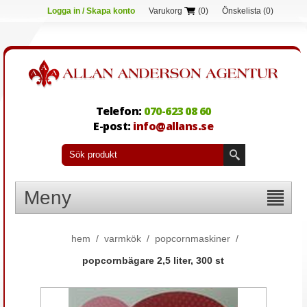
Logga in / Skapa konto
Varukorg
(0)
Önskelista
(0)
Telefon:
070-623 08 60
E-post:
info@allans.se
Meny
hem
/
varmkök
/
popcornmaskiner
/
popcornbägare 2,5 liter, 300 st