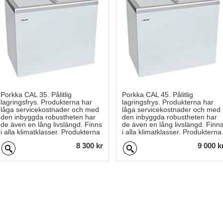
Porkka CAL 35. Pålitlig
Porkka CAL 45. Pålitlig
lagringsfrys. Produkterna har
lagringsfrys. Produkterna har
låga servicekostnader och med
låga servicekostnader och med
den inbyggda robustheten har
den inbyggda robustheten har
de även en lång livslängd. Finns
de även en lång livslängd. Finn
i alla klimatklasser. Produkterna
i alla klimatklasser. Produkterna
är tillverkade med en
är tillverkade med en
8 300 kr
9 000 k
pulverlackerad vit exteriör och
pulverlackerad vit exteriör och
en aluminiuminteriör med ett
en aluminiuminteriör med ett
lock.
lock.