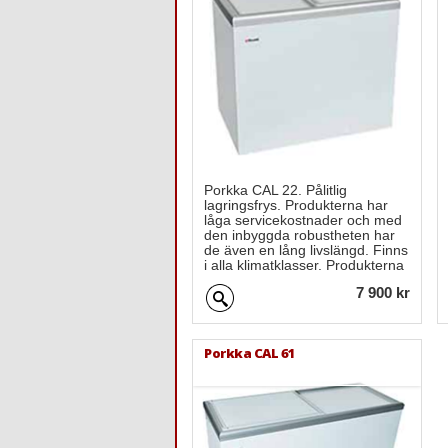
Porkka CAL 22. Pålitlig
lagringsfrys. Produkterna har
låga servicekostnader och med
den inbyggda robustheten har
de även en lång livslängd. Finns
i alla klimatklasser. Produkterna
är tillverkade med en
7 900 kr
pulverlackerad vit exteriör och
en aluminiuminteriör med ett
lock.
Porkka CAL 61