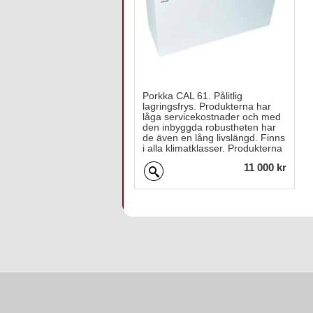
Porkka CAL 61. Pålitlig
lagringsfrys. Produkterna har
låga servicekostnader och med
den inbyggda robustheten har
de även en lång livslängd. Finns
i alla klimatklasser. Produkterna
är tillverkade med en
11 000 kr
pulverlackerad vit exteriör och
en aluminiuminteriör med ett
lock.