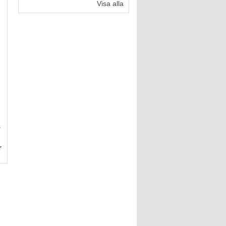
Visa alla
s
r