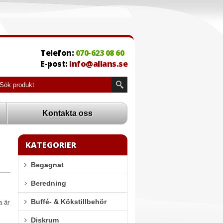
Telefon:
070-623 08 60
E-post:
info@allans.se
Kontakta oss
KATEGORIER
Begagnat
Beredning
Buffé- & Kökstillbehör
a är
Diskrum