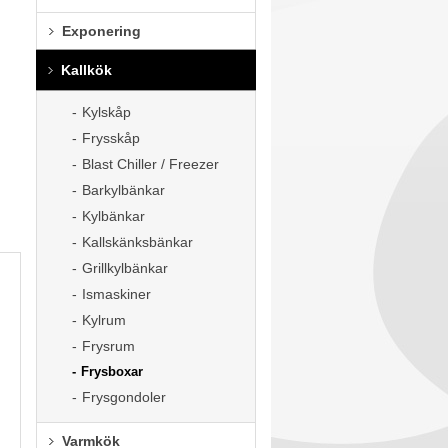
Exponering
Kallkök
Kylskåp
Frysskåp
Blast Chiller / Freezer
Barkylbänkar
Kylbänkar
Kallskänksbänkar
Grillkylbänkar
Ismaskiner
Kylrum
Frysrum
Frysboxar
Frysgondoler
Varmkök