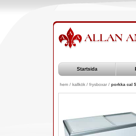
Startsida
hem
/
kallkök
/
frysboxar
/
porkka cal 