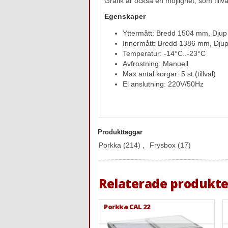
Grafik är också en möjlighet, som tillva
Egenskaper
Yttermått: Bredd 1504 mm, Dju
Innermått: Bredd 1386 mm, Dj
Temperatur: -14°C..-23°C
Avfrostning: Manuell
Max antal korgar: 5 st (tillval)
El anslutning: 220V/50Hz
Produkttaggar
Porkka
(214)
,
Frysbox
(17)
Relaterade produkte
Porkka CAL 22