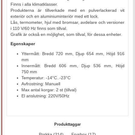
Finns i alla klimatklasser.
Produkterna är tillverkade med en pulverlackerad vit
exteriör och en aluminiuminteriör med ett lock.
Lås, termometer, hjul med bromsar, avdelare och versioner
i 110 V/60 Hz finns som tillval.
Grafik är också en möjlighet, som tillval, för dessa enheter.
Egenskaper
Yttermått: Bredd 720 mm, Djup 654 mm, Höjd 916
mm
Innermått: Bredd 606 mm, Djup 536 mm, Höjd
750 mm
Temperatur: -14°C..-23°C
Avfrostning: Manuell
Max antal korgar: 2 st (tillval)
El anslutning: 220V/50Hz
Produkttaggar
Porkka
(214)
,
Frysbox
(17)