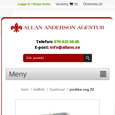
Logga in / Skapa konto
Varukorg
(0)
Önskelista
(0)
Telefon:
070-623 08 60
E-post:
info@allans.se
Meny
hem
/
kallkök
/
frysboxar
/
porkka csg 22