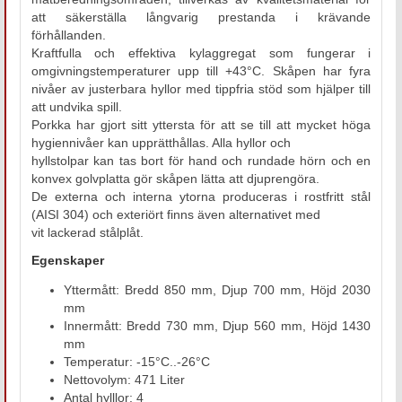
att säkerställa långvarig prestanda i krävande
förhållanden.
Kraftfulla och effektiva kylaggregat som fungerar i
omgivningstemperaturer upp till +43°C. Skåpen har fyra
nivåer av justerbara hyllor med tippfria stöd som hjälper till
att undvika spill.
Porkka har gjort sitt yttersta för att se till att mycket höga
hygiennivåer kan upprätthållas. Alla hyllor och
hyllstolpar kan tas bort för hand och rundade hörn och en
konvex golvplatta gör skåpen lätta att djuprengöra.
De externa och interna ytorna produceras i rostfritt stål
(AISI 304) och exteriört finns även alternativet med
vit lackerad stålplåt.
Egenskaper
Yttermått: Bredd 850 mm, Djup 700 mm, Höjd 2030
mm
Innermått: Bredd 730 mm, Djup 560 mm, Höjd 1430
mm
Temperatur: -15°C..-26°C
Nettovolym: 471 Liter
Antal hylllor: 4