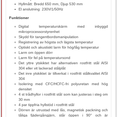
Hyllmått: Bredd 650 mm, Djup 530 mm
El anslutning: 230V/1/50Hz
Funktioner
Digital temperaturskärm med inbyggd
mikroprocessorstyrenhet
Skydd för tangentbordsmanipulation
Registrering av högsta och lägsta temperatur
Optiskt och akustiskt larm för hög/låg temperatur
Larm om öppen dörr
Larm för fel på temperatursond
Det yttre ytskiktet har alternativen rostfritt stål AISI
304 eller vit lackerad stålplåt
Det inre ytskiktet är tillverkat i rostfritt stålkvalitet AISI
304
Isolering med CFC/HCFC-fri polyuretan med hög
densitet
4 st trådhyllor i rostfritt stål som kan justeras i steg om
30 mm
4 par tippfria hyllstöd i rostfritt stål
Dörren är utrustad med lås, magnetisk packning och
tåliga fjädergångjärn, står öppen i 90° och är