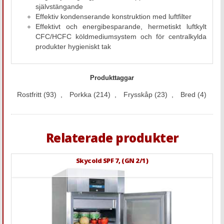
självstängande
Effektiv kondenserande konstruktion med luftfilter
Effektivt och energibesparande, hermetiskt luftkylt
CFC/HCFC köldmediumsystem och för centralkylda
produkter hygieniskt tak
Produkttaggar
Rostfritt
(93)
,
Porkka
(214)
,
Frysskåp
(23)
,
Bred
(4)
Relaterade produkter
Skycold SPF 7, (GN 2/1)