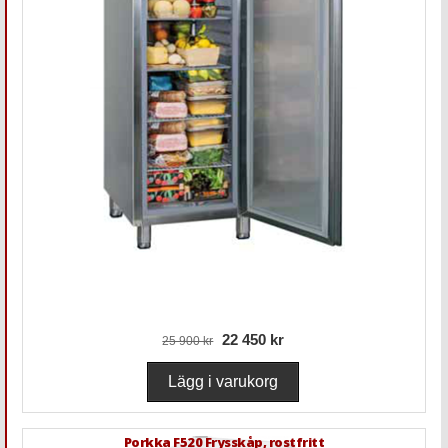
22 450 kr
25 900 kr
Porkka F520 Frysskåp, rostfritt