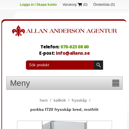
Logga in / Skapa konto
Varukorg
(0)
Önskelista
(0)
Telefon:
070-623 08 60
E-post:
info@allans.se
Meny
hem
/
kallkök
/
frysskåp
/
porkka f720 frysskåp bred, rostfritt