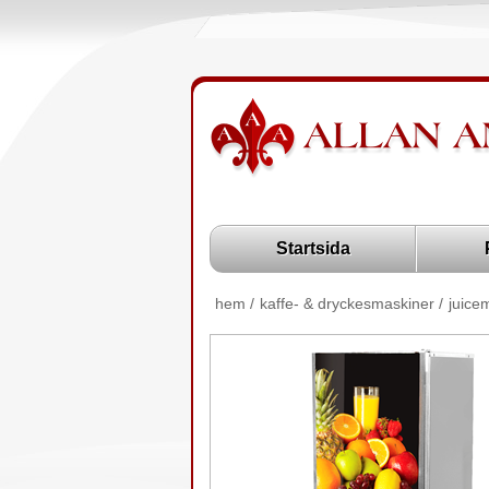
Startsida
hem
/
kaffe- & dryckesmaskiner
/
juice