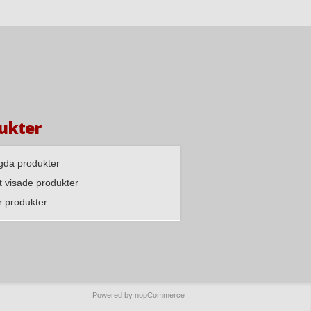
ukter
agda produkter
 visade produkter
r produkter
Powered by
nopCommerce