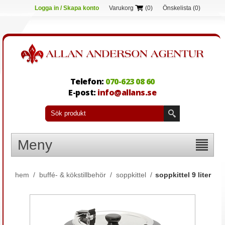
Logga in / Skapa konto
Varukorg
(0)
Önskelista
(0)
Telefon:
070-623 08 60
E-post:
info@allans.se
Meny
hem
/
buffé- & kökstillbehör
/
soppkittel
/
soppkittel 9 liter