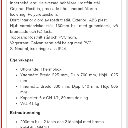
Innerbehållare: Helsvetsad behållare i rostfritt stål.
Gejdrar: Rostfria, pressade från innerbehållaren.
Isolering: Polyuretanskum.
Dörr: Interiör gjord av rostfritt stål. Exteriör i ABS plast.
Hjul: Varmförzinkat stål. 160mm hjul med gummidäck, två
bromsade och två fasta.
Toppram: Rostfritt stål och PVC hörn.
Vagnsram: Galvaniserat stål belagt med PVC.
S: Neutral, isoleringsklass IP44.
Egenskaper
Utförande: Thermobox
Yttermått: Bredd 525 mm, Djup 700 mm, Höjd 1025
mm
Innermått: Bredd 330 mm, Djup 540 mm, Höjd 505
mm
Kapacitet: 6 x GN 1/1, 80 mm delning
Vikt: 41 kg
Extrautrustning
200mm hjul, 2 fasta och 2 länkhjul med broms
Kylplatta GN 1/1