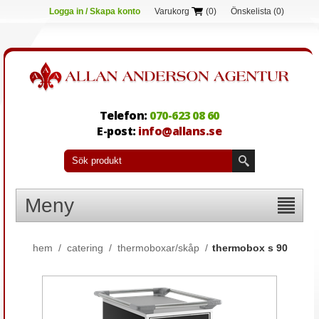
Logga in / Skapa konto
Varukorg
(0)
Önskelista
(0)
Telefon:
070-623 08 60
E-post:
info@allans.se
Meny
hem
/
catering
/
thermoboxar/skåp
/
thermobox s 90