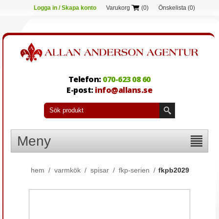
Logga in / Skapa konto
Varukorg
(0)
Önskelista
(0)
Telefon:
070-623 08 60
E-post:
info@allans.se
Meny
hem
/
varmkök
/
spisar
/
fkp-serien
/
fkpb2029