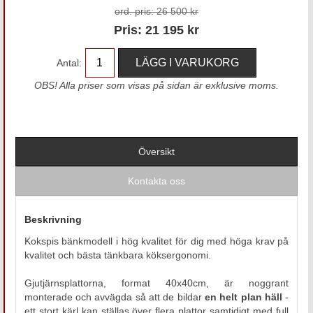
ord. pris:
26 500 kr
Pris:
21 195
kr
Antal:
OBS! Alla priser som visas på sidan är exklusive moms.
Översikt
Kontakta oss
Beskrivning
Kokspis bänkmodell i hög kvalitet för dig med höga krav på
kvalitet och bästa tänkbara köksergonomi.
Gjutjärnsplattorna, format 40x40cm, är noggrant
monterade och avvägda så att de bildar
en helt plan häll
-
ett stort kärl kan ställas över flera plattor samtidigt med full