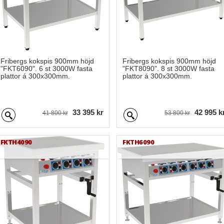
Fribergs kokspis 900mm höjd
Fribergs kokspis 900mm höjd
"FKT6090". 6 st 3000W fasta
"FKT8090". 8 st 3000W fasta
plattor á 300x300mm.
plattor á 300x300mm.
33 395 kr
42 995 k
41 800 kr
53 800 kr
FKTH4090
FKTH6090