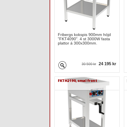
Fribergs kokspis 900mm höjd
"FKT4090". 4 st 3000W fasta
plattor á 300x300mm.
24 195 kr
30 500 kr
FKTH2190, smal front