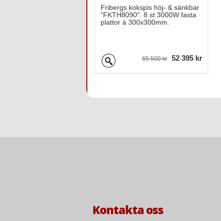
Fribergs kokspis höj- & sänkbar
"FKTH8090". 8 st 3000W fasta
plattor á 300x300mm.
52 395 kr
65 500 kr
Kontakta oss