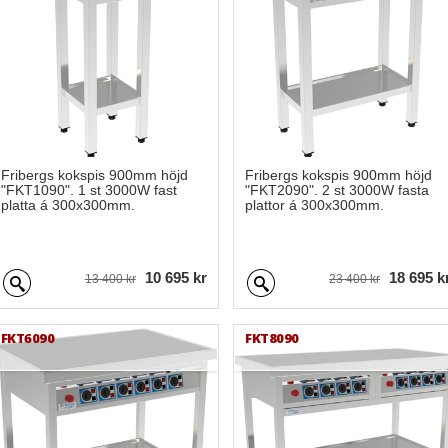
Fribergs kokspis 900mm höjd
Fribergs kokspis 900mm höjd
"FKT1090". 1 st 3000W fast
"FKT2090". 2 st 3000W fasta
platta á 300x300mm.
plattor á 300x300mm.
10 695 kr
18 695 k
13 400 kr
23 400 kr
FKT6090
FKT8090