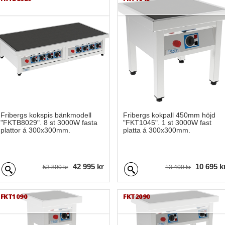
Fribergs kokspis bänkmodell
Fribergs kokpall 450mm höjd
"FKTB8029". 8 st 3000W fasta
"FKT1045". 1 st 3000W fast
plattor á 300x300mm.
platta á 300x300mm.
42 995 kr
10 695 k
53 800 kr
13 400 kr
FKT1090
FKT2090