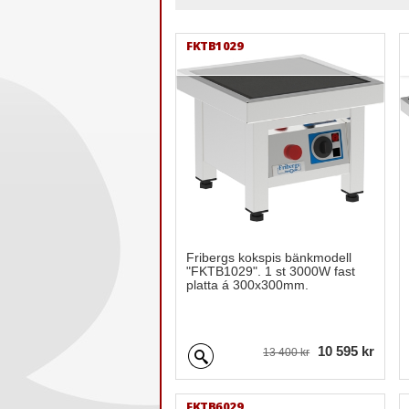
FKTB1029
Fribergs kokspis bänkmodell
"FKTB1029". 1 st 3000W fast
platta á 300x300mm.
10 595 kr
13 400 kr
FKTB6029