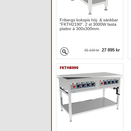
Fribergs kokspis höj- & sänkbar
"FKTH2190". 2 st 3000W fasta
plattor á 300x300mm.
27 895 kr
35 100 kr
FKTH8090