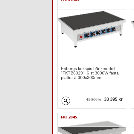
Fribergs kokspis bänkmodell
"FKTB6029". 6 st 3000W fasta
plattor á 300x300mm.
33 395 kr
41 800 kr
FKT2045