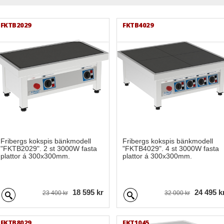
FKTB2029
FKTB4029
Fribergs kokspis bänkmodell
Fribergs kokspis bänkmodell
"FKTB2029". 2 st 3000W fasta
"FKTB4029". 4 st 3000W fasta
plattor á 300x300mm.
plattor á 300x300mm.
18 595 kr
24 495 k
23 400 kr
32 000 kr
FKTB8029
FKT1045