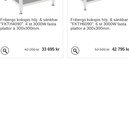
Fribergs kokspis höj- & sänkbar
Fribergs kokspis höj- & sänkbar
"FKTH4090". 4 st 3000W fasta
"FKTH6090". 6 st 3000W fasta
plattor á 300x300mm.
plattor á 300x300mm.
33 695 kr
42 795 k
42 200 kr
53 500 kr