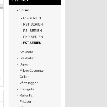
Varmkök
Spisar
FS-SERIEN
FST-SERIEN
FSI-SERIEN
FKP-SERIEN
FKT-SERIEN
Stekbord
Stekhällar
Ugnar
Mikrovågsugnar
Grillar
r
Våffellaggar
Klämgrillar
Rullgrillar
Fritöser