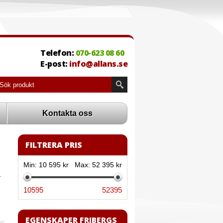
Telefon:
070-623 08 60
E-post:
info@allans.se
Kontakta oss
FILTRERA PRIS
Min:
10 595 kr
Max:
52 395 kr
.
10595
52395
EGENSKAPER FRIBERGS