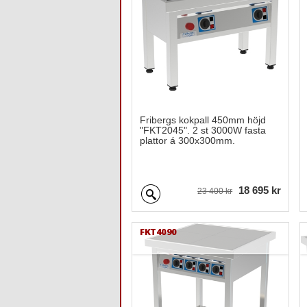
Fribergs kokpall 450mm höjd
"FKT2045". 2 st 3000W fasta
plattor á 300x300mm.
18 695 kr
23 400 kr
FKT4090