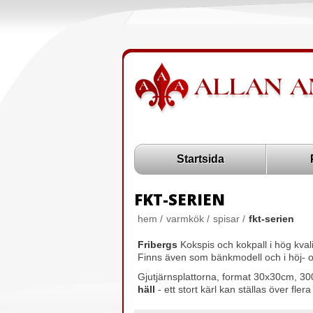
Startsida
FKT-SERIEN
hem
/
varmkök
/
spisar
/
fkt-serien
Fribergs
Kokspis och kokpall i hög kval
Finns även som bänkmodell och i höj- o
Gjutjärnsplattorna, format 30x30cm, 3
häll
- ett stort kärl kan ställas över fle