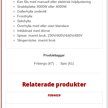
Kan fås med manuell eller elektrisk höjdjustering
Snabbplatta 3000W eller 4000W
Gallerhylla undertill
Fronthylla
Sidohylla
Överhylla med eller utan blandare
Inklädnad med dörrar
Spisar, marint bruk, 230V/400V/440V/480V
Slingerräcke, marint bruk
Produkttaggar
Fribergs
(67)
,
Spis
(61)
Relaterade produkter
FSB4029