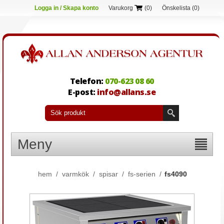
Logga in / Skapa konto
Varukorg
(0)
Önskelista
(0)
Telefon:
070-623 08 60
E-post:
info@allans.se
Meny
hem
/
varmkök
/
spisar
/
fs-serien
/
fs4090