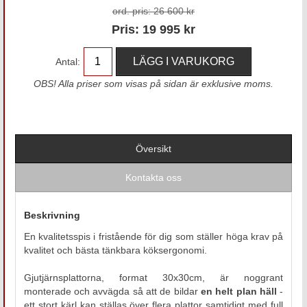
ord. pris:
26 600 kr
Pris:
19 995
kr
Antal:
OBS! Alla priser som visas på sidan är exklusive moms.
Översikt
Kontakta oss
Beskrivning
En kvalitetsspis i fristående för dig som ställer höga krav på
kvalitet och bästa tänkbara köksergonomi.
Gjutjärnsplattorna, format 30x30cm, är noggrant
monterade och avvägda så att de bildar
en helt plan häll
-
ett stort kärl kan ställas över flera plattor samtidigt med full