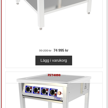
74 995 kr
99 200 kr
FST4090