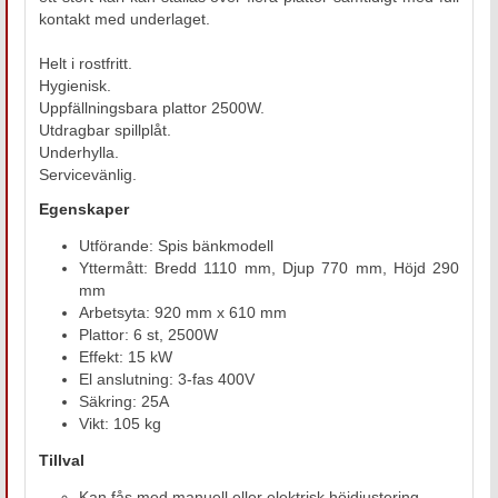
kontakt med underlaget.
Helt i rostfritt.
Hygienisk.
Uppfällningsbara plattor 2500W.
Utdragbar spillplåt.
Underhylla.
Servicevänlig.
Egenskaper
Utförande: Spis bänkmodell
Yttermått: Bredd 1110 mm, Djup 770 mm, Höjd 290
mm
Arbetsyta: 920 mm x 610 mm
Plattor: 6 st, 2500W
Effekt: 15 kW
El anslutning: 3-fas 400V
Säkring: 25A
Vikt: 105 kg
Tillval
Kan fås med manuell eller elektrisk höjdjustering