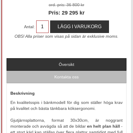
ord. pris:
36 800 kr
Pris:
29 295
kr
Antal:
OBS! Alla priser som visas på sidan är exklusive moms.
Översikt
Kontakta oss
Beskrivning
En kvalitetsspis i bänkmodell för dig som ställer höga krav
på kvalitet och bästa tänkbara köksergonomi.
Gjutjärnsplattorna, format 30x30cm, är noggrant
monterade och avvägda så att de bildar
en helt plan häll
-
ett stort kärl kan ställas över flera plattor samtidigt med full