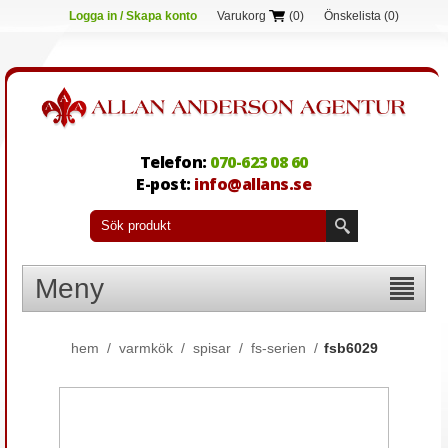
Logga in / Skapa konto
Varukorg
(0)
Önskelista
(0)
Telefon:
070-623 08 60
E-post:
info@allans.se
Meny
hem
/
varmkök
/
spisar
/
fs-serien
/
fsb6029