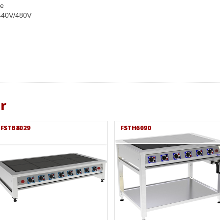
re
/440V/480V
r
FSTB8029
FSTH6090