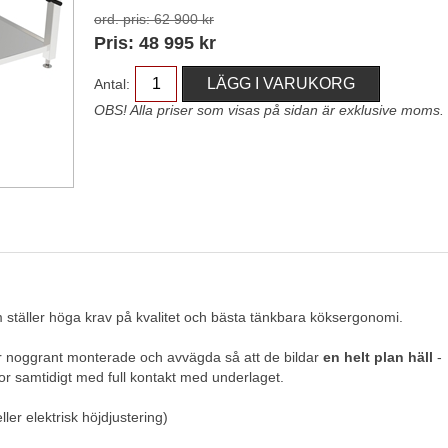
ord. pris:
62 900 kr
Pris:
48 995
kr
Antal:
OBS! Alla priser som visas på sidan är exklusive moms.
om ställer höga krav på kvalitet och bästa tänkbara köksergonomi.
är noggrant monterade och avvägda så att de bildar
en helt plan häll
-
attor samtidigt med full kontakt med underlaget.
er elektrisk höjdjustering)