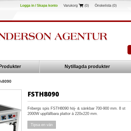
Logga in / Skapa konto
Varukorg
(0)
Önskelista
(0)
Produkter
Nytillagda produkter
th8090
FSTH8090
Fribergs spis FSTH8090 höj- & sänkbar 700-900 mm. 8 st
2000W uppfällbara plattor á 220x220 mm.