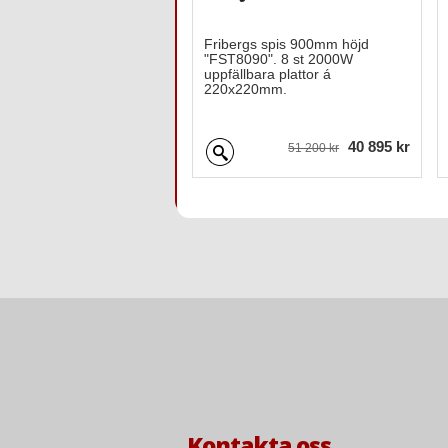
Fribergs spis 900mm höjd
"FST8090". 8 st 2000W
uppfällbara plattor á
220x220mm.
40 895 kr
51 200 kr
Kontakta oss