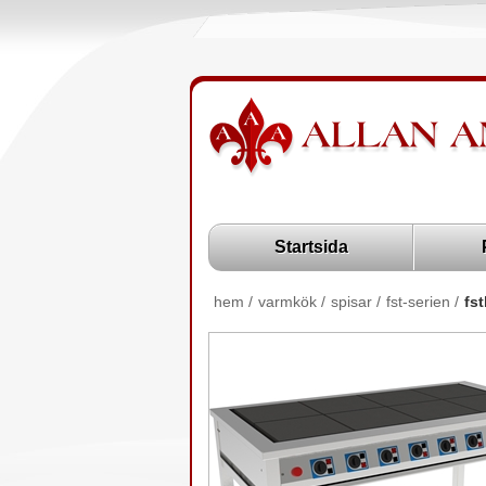
Startsida
hem
/
varmkök
/
spisar
/
fst-serien
/
fs