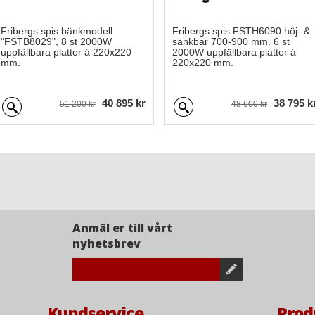
Fribergs spis bänkmodell
Fribergs spis FSTH6090 höj- &
"FSTB8029", 8 st 2000W
sänkbar 700-900 mm. 6 st
uppfällbara plattor á 220x220
2000W uppfällbara plattor á
mm.
220x220 mm.
40 895 kr
38 795 k
51 200 kr
48 600 kr
Anmäl er till vårt
nyhetsbrev
Kundservice
Prod