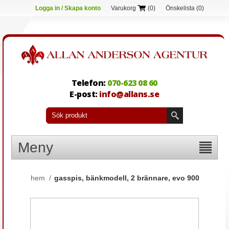
Logga in / Skapa konto
Varukorg
(0)
Önskelista
(0)
Telefon:
070-623 08 60
E-post:
info@allans.se
Meny
hem
/
gasspis, bänkmodell, 2 brännare, evo 900