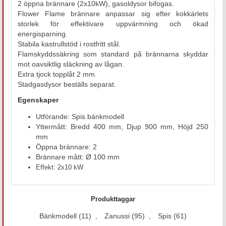
2 öppna brännare (2x10kW), gasoldysor bifogas.
Flower Flame brännare anpassar sig efter kokkärlets
storlek för effektivare uppvärmning och ökad
energisparning.
Stabila kastrullstöd i rostfritt stål.
Flamskyddssäkring som standard på brännarna skyddar
mot oavsiktlig släckning av lågan.
Extra tjock topplåt 2 mm.
Stadgasdysor beställs separat.
Egenskaper
Utförande: Spis bänkmodell
Yttermått: Bredd 400 mm, Djup 900 mm, Höjd 250
mm
Öppna brännare: 2
Brännare mått: Ø 100 mm
Effekt: 2x10 kW
Produkttaggar
Bänkmodell
(11)
,
Zanussi
(95)
,
Spis
(61)