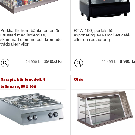
Porkka Bighorn bänkmonter, är
RTW 100, perfekt för
utrustad med isolerglas,
exponering av varor i ett café
skummad stomme och kromade
eller en restaurang.
trådgallerhyllor.
19 950 kr
8 995 k
24 900 kr
11 495 kr
Gasspis, bänkmodell, 4
Ohio
brännare, EVO 900