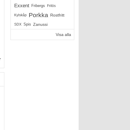
Exxent
Fribergs
Fritös
Porkka
Rostfritt
Kylskåp
Zanussi
SDX
Spis
Visa alla
r