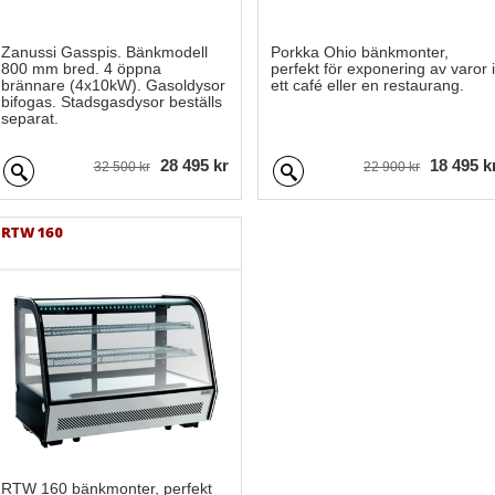
Zanussi Gasspis. Bänkmodell
Porkka Ohio bänkmonter,
800 mm bred. 4 öppna
perfekt för exponering av varor i
brännare (4x10kW). Gasoldysor
ett café eller en restaurang.
bifogas. Stadsgasdysor beställs
separat.
28 495 kr
18 495 k
32 500 kr
22 900 kr
RTW 160
RTW 160 bänkmonter, perfekt