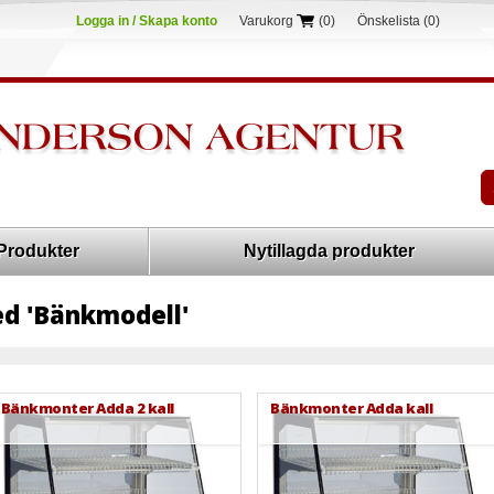
Logga in / Skapa konto
Varukorg
(0)
Önskelista
(0)
Produkter
Nytillagda produkter
d 'Bänkmodell'
Bänkmonter Adda 2 kall
Bänkmonter Adda kall