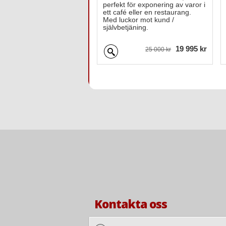
perfekt för exponering av varor i
ett café eller en restaurang.
Med luckor mot kund /
självbetjäning.
19 995 kr
25 000 kr
Kontakta oss