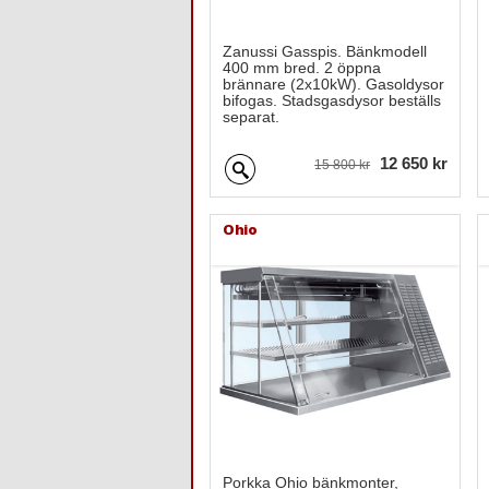
Zanussi Gasspis. Bänkmodell
400 mm bred. 2 öppna
brännare (2x10kW). Gasoldysor
bifogas. Stadsgasdysor beställs
separat.
12 650 kr
15 800 kr
Ohio
Porkka Ohio bänkmonter,