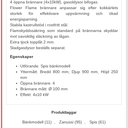
4 öppna brännare (4x10kW), gasoldysor bifogas.
Flower Flame brännare anpassar sig efter kokkärlets
storlek för effektivare uppvärmning och ökad
energisparning.
Stabila kastrullstöd i rostfritt stål.
Flamskyddssäkring som standard på brännarna skyddar
mot oavsiktlig släckning av lågan.
Extra tjock topplåt 2 mm.
Stadgasdysor beställs separat.
Egenskaper
Utförande: Spis bänkmodell
Yttermått: Bredd 800 mm, Djup 900 mm, Höjd 250
mm
Öppna brännare: 4
Brännare mått: Ø 100 mm
Effekt: 4x10 kW
Produkttaggar
Bänkmodell
(11)
,
Zanussi
(95)
,
Spis
(61)