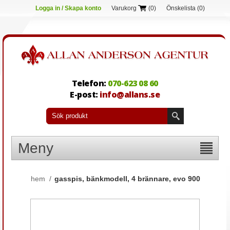
Logga in / Skapa konto
Varukorg
(0)
Önskelista
(0)
Telefon:
070-623 08 60
E-post:
info@allans.se
Meny
hem
/
gasspis, bänkmodell, 4 brännare, evo 900