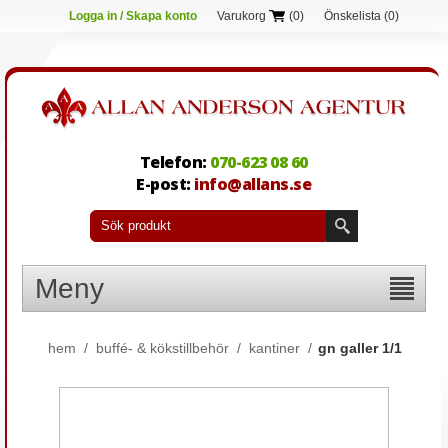
Logga in / Skapa konto
Varukorg
(0)
Önskelista
(0)
Telefon:
070-623 08 60
E-post:
info@allans.se
Meny
hem
/
buffé- & kökstillbehör
/
kantiner
/
gn galler 1/1