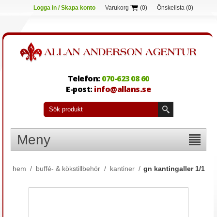
Logga in / Skapa konto
Varukorg
(0)
Önskelista
(0)
Telefon:
070-623 08 60
E-post:
info@allans.se
Meny
hem
/
buffé- & kökstillbehör
/
kantiner
/
gn kantingaller 1/1