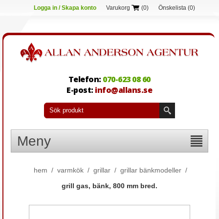
Logga in / Skapa konto
Varukorg
(0)
Önskelista
(0)
Telefon:
070-623 08 60
E-post:
info@allans.se
Meny
hem
/
varmkök
/
grillar
/
grillar bänkmodeller
/
grill gas, bänk, 800 mm bred.