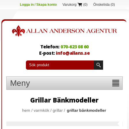
Logga in / Skapa konto
Varukorg
(0)
Önskelista
(0)
Telefon:
070-623 08 60
E-post:
info@allans.se
Meny
Grillar Bänkmodeller
hem
/
varmkök
/
grillar
/
grillar bänkmodeller