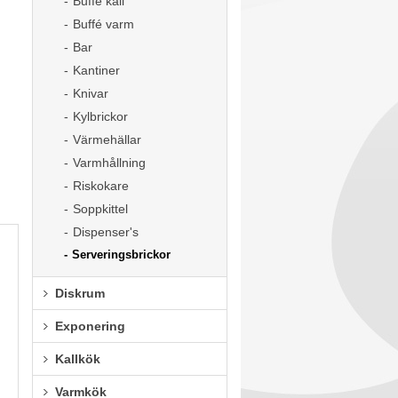
Buffé kall
Buffé varm
Bar
Kantiner
Knivar
Kylbrickor
Värmehällar
Varmhållning
Riskokare
Soppkittel
Dispenser's
Serveringsbrickor
Diskrum
Exponering
Kallkök
Varmkök