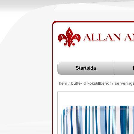
Startsida
hem
/
buffé- & kökstillbehör
/
servering