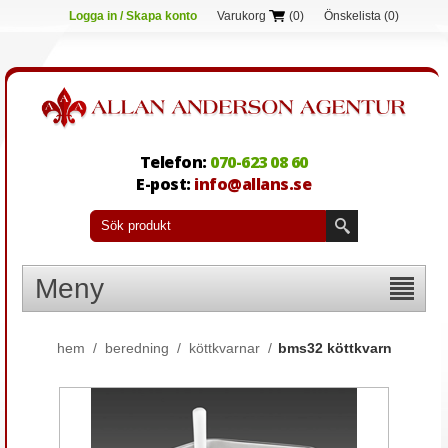
Logga in / Skapa konto
Varukorg
(0)
Önskelista
(0)
Telefon:
070-623 08 60
E-post:
info@allans.se
Meny
hem
/
beredning
/
köttkvarnar
/
bms32 köttkvarn