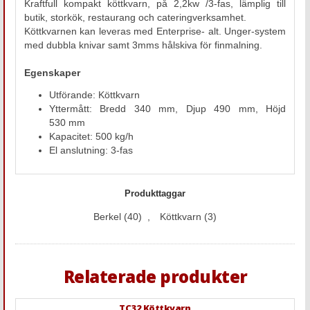
Kraftfull kompakt köttkvarn, på 2,2kw /3-fas, lämplig till
butik, storkök, restaurang och cateringverksamhet.
Köttkvarnen kan leveras med Enterprise- alt. Unger-system
med dubbla knivar samt 3mms hålskiva för finmalning.
Egenskaper
Utförande: Köttkvarn
Yttermått: Bredd 340 mm, Djup 490 mm, Höjd
530 mm
Kapacitet: 500 kg/h
El anslutning: 3-fas
Produkttaggar
Berkel
(40)
,
Köttkvarn
(3)
Relaterade produkter
TC32 Köttkvarn