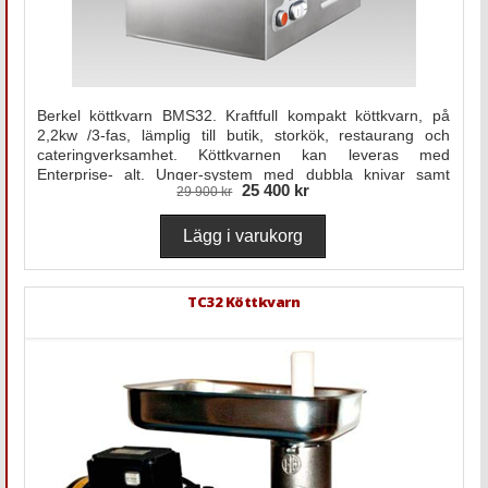
Berkel köttkvarn BMS32. Kraftfull kompakt köttkvarn, på
2,2kw /3-fas, lämplig till butik, storkök, restaurang och
cateringverksamhet. Köttkvarnen kan leveras med
Enterprise- alt. Unger-system med dubbla knivar samt
25 400 kr
29 900 kr
3mms hålskiva för finmalning.
TC32 Köttkvarn