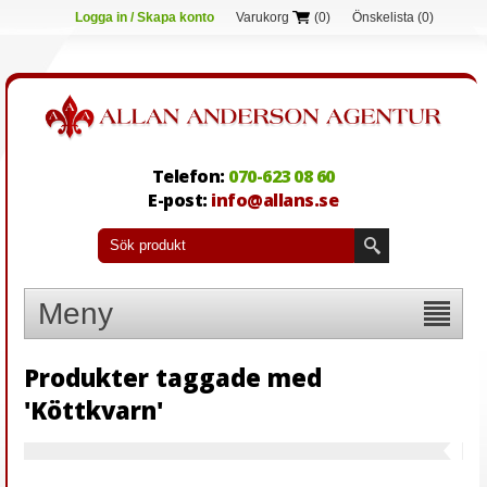
Logga in / Skapa konto
Varukorg
(0)
Önskelista
(0)
Telefon:
070-623 08 60
E-post:
info@allans.se
Meny
Produkter taggade med
'Köttkvarn'