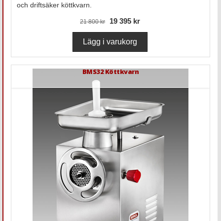
och driftsäker köttkvarn.
19 395 kr
21 800 kr
BMS32 Köttkvarn