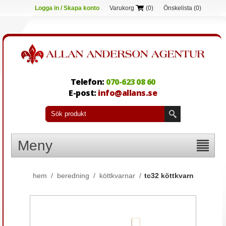
Logga in / Skapa konto
Varukorg
(0)
Önskelista
(0)
Telefon:
070-623 08 60
E-post:
info@allans.se
Meny
hem
/
beredning
/
köttkvarnar
/
tc32 köttkvarn